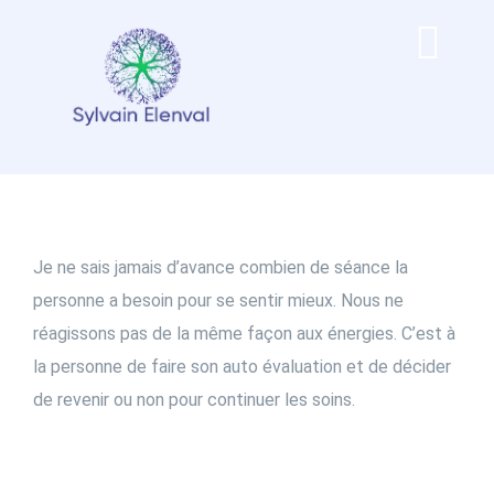
Passer
au
Tog
contenu
Navi
Accueil
Les séances
Je ne sais jamais d’avance combien de séance la
Les Ateliers & Stages
personne a besoin pour se sentir mieux. Nous ne
réagissons pas de la même façon aux énergies. C’est à
la personne de faire son auto évaluation et de décider
Qui suis-je ?
de revenir ou non pour continuer les soins.
Mes vidéos