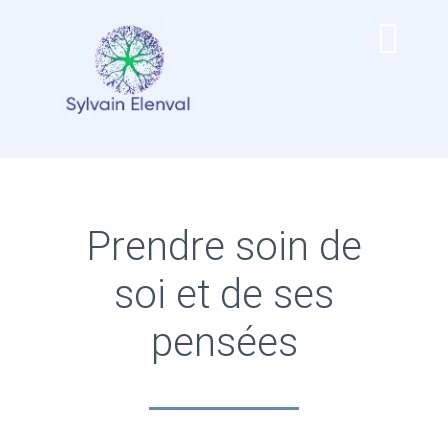
Passer
au
Tog
contenu
Navi
Accueil
Les séances
Prendre soin de
Les Ateliers & Stages
soi et de ses
pensées
Qui suis-je ?
Mes vidéos