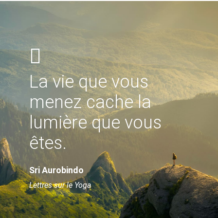
La vie que vous
menez cache la
lumière que vous
êtes.
Sri Aurobindo
Lettres sur le Yoga